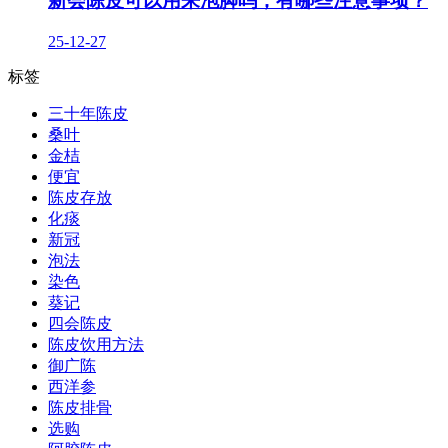
新会陈皮可以用来泡脚吗，有哪些注意事项？
25-12-27
标签
三十年陈皮
桑叶
金桔
便宜
陈皮存放
化痰
新冠
泡法
染色
葵记
四会陈皮
陈皮饮用方法
御广陈
西洋参
陈皮排骨
选购