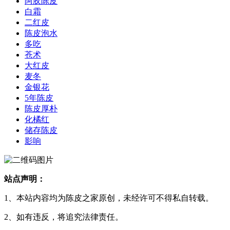
阿胶陈皮
白霜
二红皮
陈皮泡水
多吃
苍术
大红皮
麦冬
金银花
5年陈皮
陈皮厚朴
化橘红
储存陈皮
影响
站点声明：
1、本站内容均为陈皮之家原创，未经许可不得私自转载。
2、如有违反，将追究法律责任。