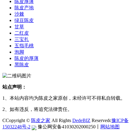
陈皮厚薄
陈皮产地
沙棘
绿豆陈皮
甘草
二红皮
三宝扎
五指毛桃
泡脚
陈皮的厚薄
黑陈皮
站点声明：
1、本站内容均为陈皮之家原创，未经许可不得私自转载。
2、如有违反，将追究法律责任。
CCopyright ©
陈皮之家
All Rights
DedeBIZ
Reservedc
豫ICP备
15032248号-2
豫公网安备41030202000250
丨
网站地图