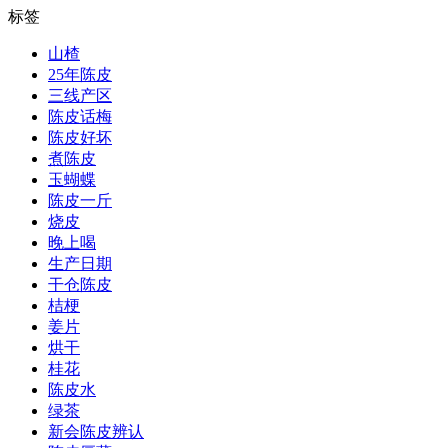
标签
山楂
25年陈皮
三线产区
陈皮话梅
陈皮好坏
煮陈皮
玉蝴蝶
陈皮一斤
烧皮
晚上喝
生产日期
干仓陈皮
桔梗
姜片
烘干
桂花
陈皮水
绿茶
新会陈皮辨认