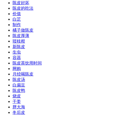
陈皮好坏
陈皮的吃法
价值
白芷
制作
橘子做陈皮
陈皮厚薄
驳枝柑
新陈皮
生虫
容器
陈皮茶饮用时间
网购
月经喝陈皮
陈皮汤
白扁豆
陈皮鸭
烧皮
干姜
胖大海
冬后皮