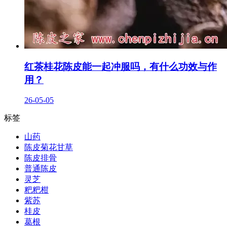
红茶桂花陈皮能一起冲服吗，有什么功效与作
用？
26-05-05
标签
山药
陈皮菊花甘草
陈皮排骨
普通陈皮
灵芝
粑粑柑
紫苏
桂皮
葛根