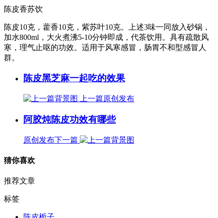
陈皮香苏饮
陈皮10克，藿香10克，紫苏叶10克。上述3味一同放入砂锅，
加水800ml，大火煮沸5-10分钟即成，代茶饮用。具有疏散风
寒，理气止呕的功效。适用于风寒感冒，肠胃不和型感冒人
群。
陈皮黑芝麻一起吃的效果
上一篇
原创发布
阿胶炖陈皮功效有哪些
原创发布
下一篇
猜你喜欢
推荐文章
标签
陈皮栀子