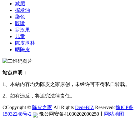
减肥
挥发油
染色
咳嗽
罗汉果
儿童
陈皮厚朴
晒陈皮
站点声明：
1、本站内容均为陈皮之家原创，未经许可不得私自转载。
2、如有违反，将追究法律责任。
CCopyright ©
陈皮之家
All Rights
DedeBIZ
Reservedc
豫ICP备
15032248号-2
豫公网安备41030202000250
丨
网站地图