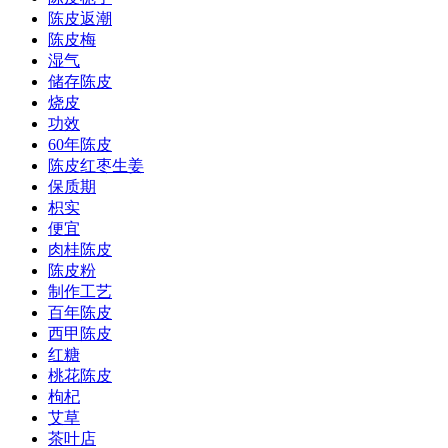
陈皮返潮
陈皮梅
湿气
储存陈皮
烧皮
功效
60年陈皮
陈皮红枣生姜
保质期
枳实
便宜
肉桂陈皮
陈皮粉
制作工艺
百年陈皮
西甲陈皮
红糖
桃花陈皮
枸杞
艾草
茶叶店