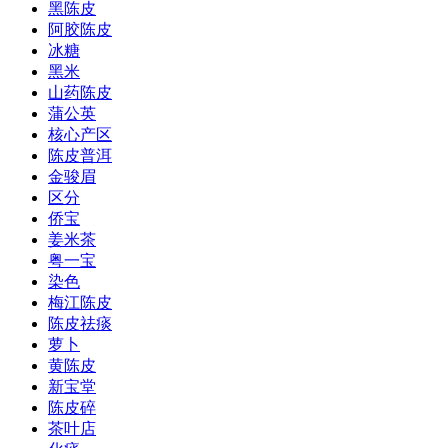
黑陈皮
阿胶陈皮
冰糖
黑米
山药陈皮
蒲公英
核心产区
陈皮普洱
金骏眉
区分
侨宝
姜米茶
粤一宝
染色
梅江陈皮
陈皮祛痰
萝卜
黄陈皮
新宝堂
陈皮碎
茶叶店