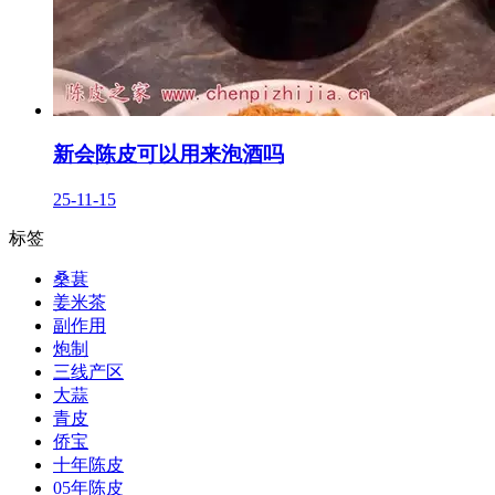
新会陈皮可以用来泡酒吗
25-11-15
标签
桑葚
姜米茶
副作用
炮制
三线产区
大蒜
青皮
侨宝
十年陈皮
05年陈皮