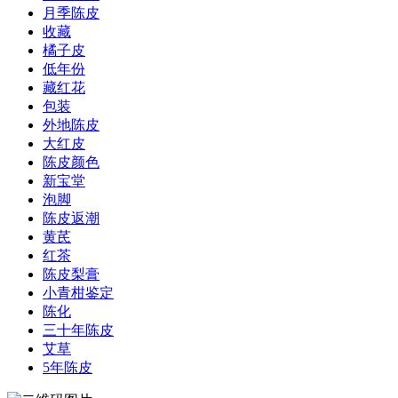
月季陈皮
收藏
橘子皮
低年份
藏红花
包装
外地陈皮
大红皮
陈皮颜色
新宝堂
泡脚
陈皮返潮
黄芪
红茶
陈皮梨膏
小青柑鉴定
陈化
三十年陈皮
艾草
5年陈皮