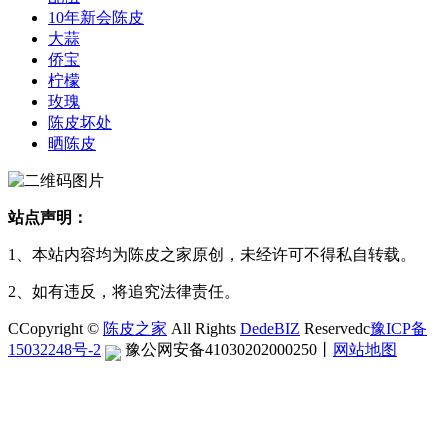
10年新会陈皮
大蒜
侨宝
柠檬
玫瑰
陈皮坏处
晒陈皮
站点声明：
1、本站内容均为陈皮之家原创，未经许可不得私自转载。
2、如有违反，将追究法律责任。
CCopyright ©
陈皮之家
All Rights
DedeBIZ
Reservedc
豫ICP备
15032248号-2
豫公网安备41030202000250
丨
网站地图