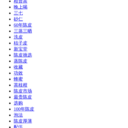
柑普茶
晚上喝
三七
砂仁
60年陈皮
三蒸三晒
洗皮
桔子皮
新宝堂
陈皮挑选
蒸陈皮
收藏
功效
蜂蜜
茶枝柑
陈皮市场
最贵陈皮
选购
100年陈皮
泡法
陈皮厚薄
配伍