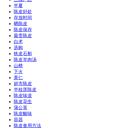
半夏
陈皮好处
存放时间
晒陈皮
陈皮保存
最贵陈皮
白术
选购
铁皮石斛
陈皮羊肉汤
山楂
下火
薏仁
超市陈皮
半枝莲陈皮
陈皮味道
陈皮花生
蒲公英
陈皮酸味
容器
陈皮食用方法