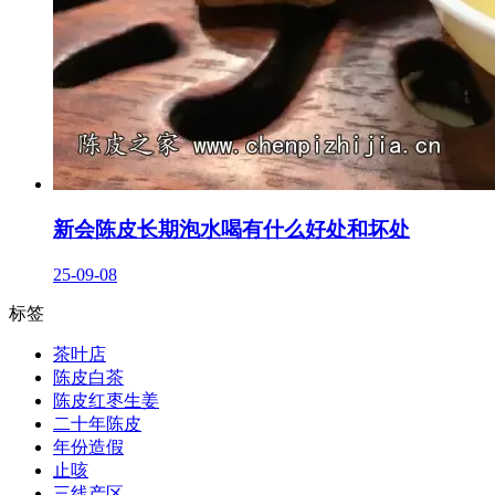
新会陈皮长期泡水喝有什么好处和坏处
25-09-08
标签
茶叶店
陈皮白茶
陈皮红枣生姜
二十年陈皮
年份造假
止咳
三线产区