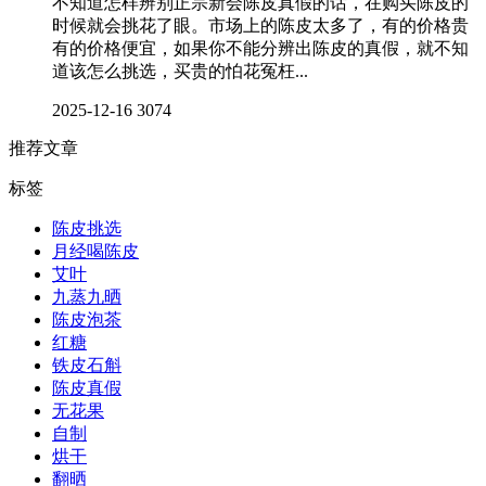
不知道怎样辨别正宗新会陈皮真假的话，在购买陈皮的
时候就会挑花了眼。市场上的陈皮太多了，有的价格贵
有的价格便宜，如果你不能分辨出陈皮的真假，就不知
道该怎么挑选，买贵的怕花冤枉...
2025-12-16
3074
推荐文章
标签
陈皮挑选
月经喝陈皮
艾叶
九蒸九晒
陈皮泡茶
红糖
铁皮石斛
陈皮真假
无花果
自制
烘干
翻晒