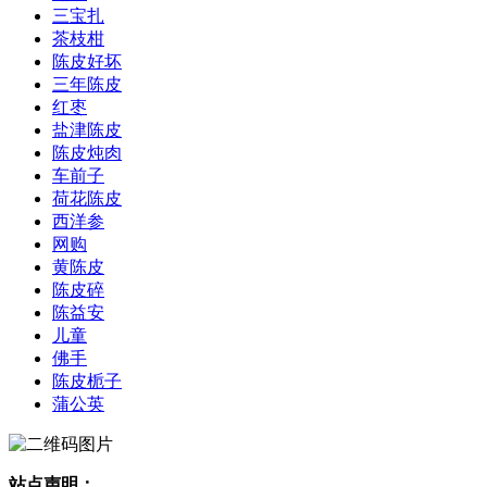
三宝扎
茶枝柑
陈皮好坏
三年陈皮
红枣
盐津陈皮
陈皮炖肉
车前子
荷花陈皮
西洋参
网购
黄陈皮
陈皮碎
陈益安
儿童
佛手
陈皮栀子
蒲公英
站点声明：