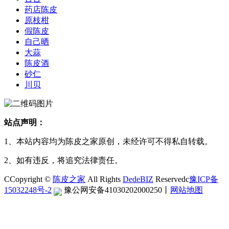
药店陈皮
原枝柑
假陈皮
自己晒
大蒜
陈皮酒
砂仁
川贝
站点声明：
1、本站内容均为陈皮之家原创，未经许可不得私自转载。
2、如有违反，将追究法律责任。
CCopyright ©
陈皮之家
All Rights
DedeBIZ
Reservedc
豫ICP备
15032248号-2
豫公网安备41030202000250
丨
网站地图