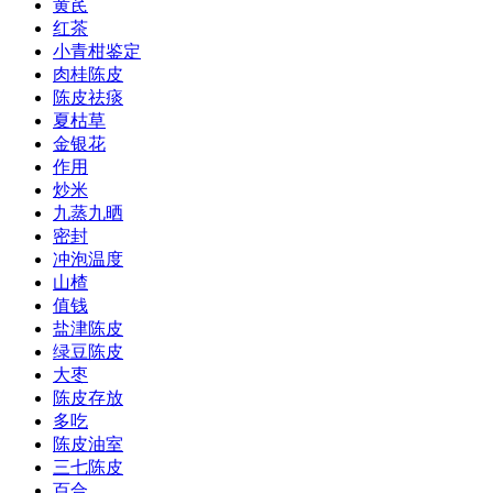
黄芪
红茶
小青柑鉴定
肉桂陈皮
陈皮祛痰
夏枯草
金银花
作用
炒米
九蒸九晒
密封
冲泡温度
山楂
值钱
盐津陈皮
绿豆陈皮
大枣
陈皮存放
多吃
陈皮油室
三七陈皮
百合