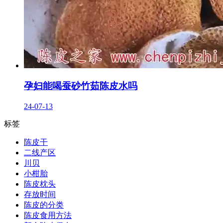
孕妇能喝蚕砂竹茹陈皮水吗
24-07-13
标签
陈皮干
二线产区
川贝
小柑胎
陈皮枕头
存放时间
陈皮的分类
陈皮食用方法