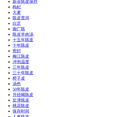
新会陈皮保存
枸杞
大麦
陈皮普洱
白芷
御广陈
陈皮羊肉汤
十五年陈皮
十年陈皮
密封
梅江陈皮
冲泡温度
三年陈皮
三十年陈皮
橙子皮
汤色
50年陈皮
月经喝陈皮
盐津陈皮
桃花陈皮
保存时间
人参陈皮