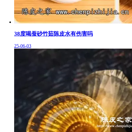
38度喝蚕砂竹茹陈皮水有伤害吗
25-06-03