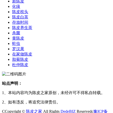
新陈皮
化痰
陈皮枕头
陈皮白茶
存放时间
陈皮养生茶
杀菌
黄陈皮
蛀虫
罗汉果
在家做陈皮
胎菊陈皮
杜仲陈皮
站点声明：
1、本站内容均为陈皮之家原创，未经许可不得私自转载。
2、如有违反，将追究法律责任。
CCopyright ©
陈皮之家
All Rights
DedeBIZ
Reservedc
豫ICP备