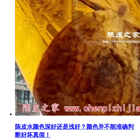
陈皮水颜色深好还是浅好？颜色并不能准确判
断好坏真假！