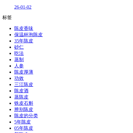
26-01-02
标签
陈皮香味
保温杯泡陈皮
35年陈皮
砂仁
吃法
蒸制
人参
陈皮厚薄
功效
三江陈皮
陈皮酒
蒸陈皮
铁皮石斛
辨别陈皮
陈皮的分类
5年陈皮
05年陈皮