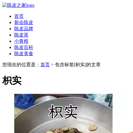
首页
新会陈皮
陈皮品牌
陈皮茶
小青柑
陈皮百科
陈皮美食
您现在的位置是：
首页
> 包含标签[枳实]的文章
枳实