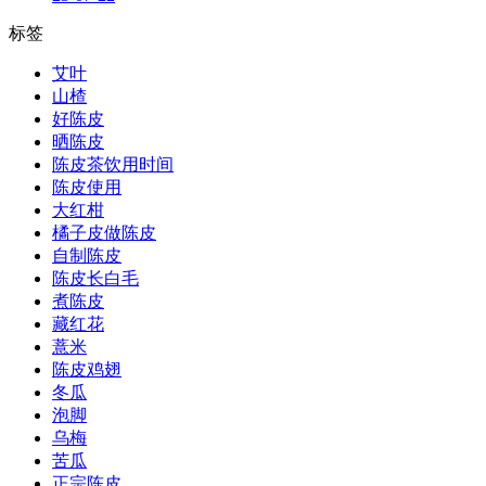
标签
艾叶
山楂
好陈皮
晒陈皮
陈皮茶饮用时间
陈皮使用
大红柑
橘子皮做陈皮
自制陈皮
陈皮长白毛
煮陈皮
藏红花
薏米
陈皮鸡翅
冬瓜
泡脚
乌梅
苦瓜
正宗陈皮