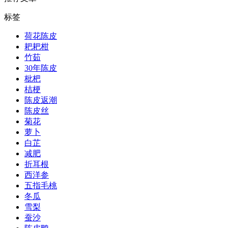
标签
荷花陈皮
耙耙柑
竹茹
30年陈皮
枇杷
桔梗
陈皮返潮
陈皮丝
菊花
萝卜
白芷
减肥
折耳根
西洋参
五指毛桃
冬瓜
雪梨
蚕沙