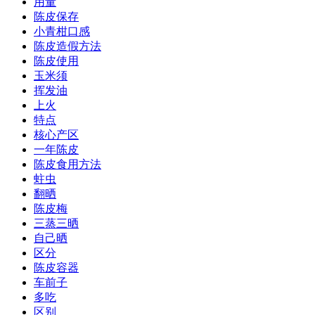
用量
陈皮保存
小青柑口感
陈皮造假方法
陈皮使用
玉米须
挥发油
上火
特点
核心产区
一年陈皮
陈皮食用方法
蛀虫
翻晒
陈皮梅
三蒸三晒
自己晒
区分
陈皮容器
车前子
多吃
区别