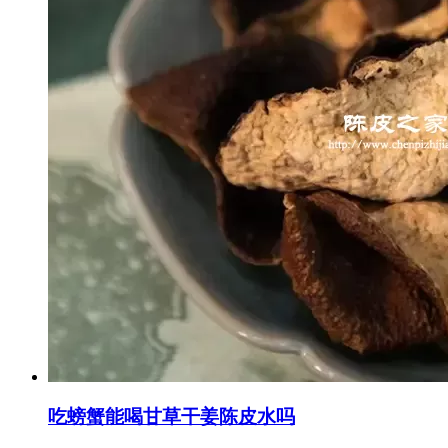
吃螃蟹能喝甘草干姜陈皮水吗