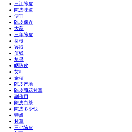
三江陈皮
陈皮味道
便宜
陈皮保存
大蒜
三年陈皮
葛根
容器
值钱
苹果
晒陈皮
艾叶
金桔
陈皮产地
陈皮菊花甘草
副作用
陈皮白茶
陈皮多少钱
特点
甘草
三七陈皮