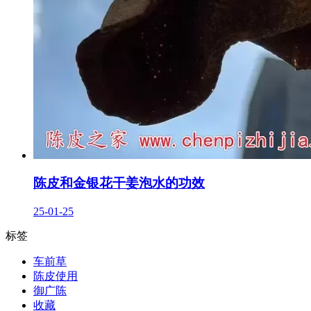
陈皮和金银花干姜泡水的功效
25-01-25
标签
车前草
陈皮使用
御广陈
收藏