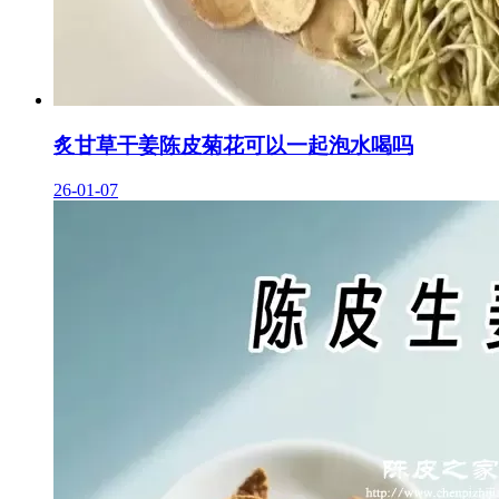
炙甘草干姜陈皮菊花可以一起泡水喝吗
26-01-07