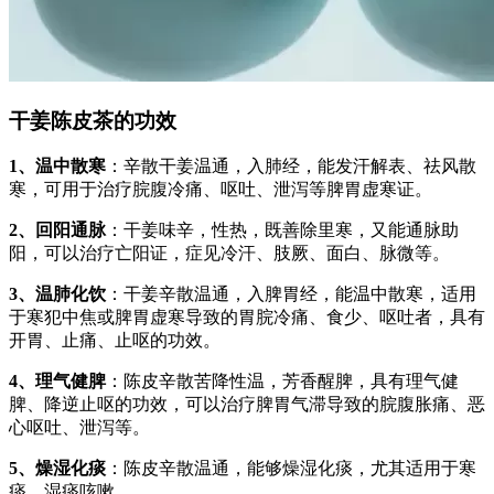
干姜陈皮茶的功效
1、温中散寒
：辛散干姜温通，入肺经，能发汗解表、祛风散
寒，可用于治疗脘腹冷痛、呕吐、泄泻等脾胃虚寒证。
2、回阳通脉
：干姜味辛，性热，既善除里寒，又能通脉助
阳，可以治疗亡阳证，症见冷汗、肢厥、面白、脉微等。
3、温肺化饮
：干姜辛散温通，入脾胃经，能温中散寒，适用
于寒犯中焦或脾胃虚寒导致的胃脘冷痛、食少、呕吐者，具有
开胃、止痛、止呕的功效。
4、理气健脾
：陈皮辛散苦降性温，芳香醒脾，具有理气健
脾、降逆止呕的功效，可以治疗脾胃气滞导致的脘腹胀痛、恶
心呕吐、泄泻等。
5、燥湿化痰
：陈皮辛散温通，能够燥湿化痰，尤其适用于寒
痰、湿痰咳嗽。