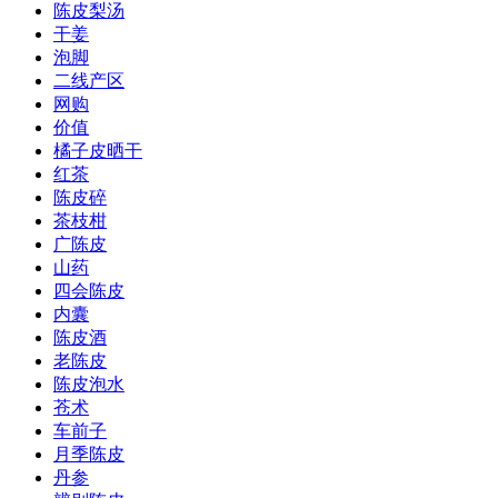
陈皮梨汤
干姜
泡脚
二线产区
网购
价值
橘子皮晒干
红茶
陈皮碎
茶枝柑
广陈皮
山药
四会陈皮
内囊
陈皮酒
老陈皮
陈皮泡水
苍术
车前子
月季陈皮
丹参