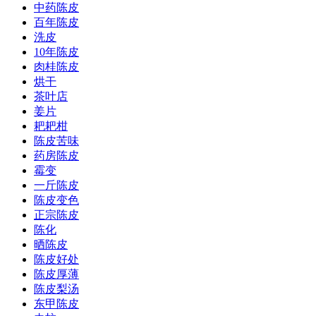
中药陈皮
百年陈皮
洗皮
10年陈皮
肉桂陈皮
烘干
茶叶店
姜片
耙耙柑
陈皮苦味
药房陈皮
霉变
一斤陈皮
陈皮变色
正宗陈皮
陈化
晒陈皮
陈皮好处
陈皮厚薄
陈皮梨汤
东甲陈皮