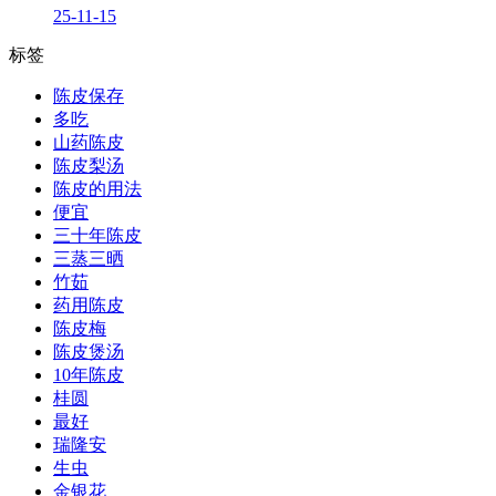
25-11-15
标签
陈皮保存
多吃
山药陈皮
陈皮梨汤
陈皮的用法
便宜
三十年陈皮
三蒸三晒
竹茹
药用陈皮
陈皮梅
陈皮煲汤
10年陈皮
桂圆
最好
瑞隆安
生虫
金银花