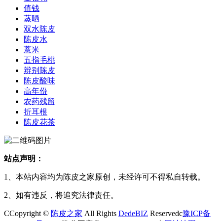
值钱
蒸晒
双水陈皮
陈皮水
薏米
五指毛桃
辨别陈皮
陈皮酸味
高年份
农药残留
折耳根
陈皮花茶
站点声明：
1、本站内容均为陈皮之家原创，未经许可不得私自转载。
2、如有违反，将追究法律责任。
CCopyright ©
陈皮之家
All Rights
DedeBIZ
Reservedc
豫ICP备