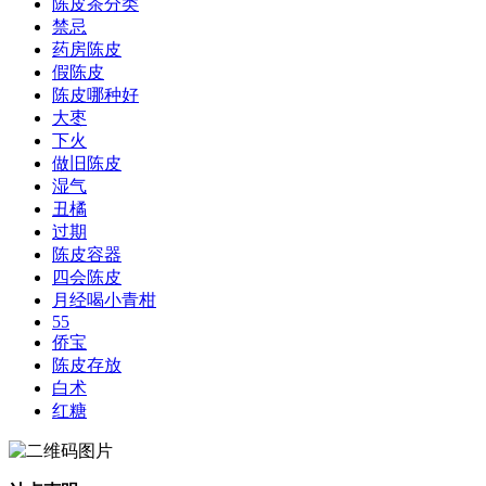
陈皮茶分类
禁忌
药房陈皮
假陈皮
陈皮哪种好
大枣
下火
做旧陈皮
湿气
丑橘
过期
陈皮容器
四会陈皮
月经喝小青柑
55
侨宝
陈皮存放
白术
红糖