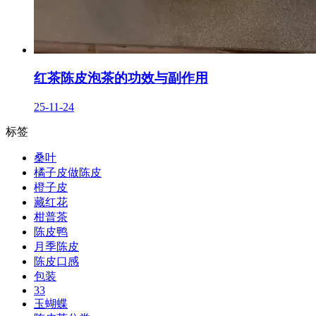
红茶陈皮泡茶的功效与副作用
25-11-24
标签
桑叶
橘子皮做陈皮
橙子皮
藏红花
柑普茶
陈皮鸭
月季陈皮
陈皮口感
包装
33
玉蝴蝶