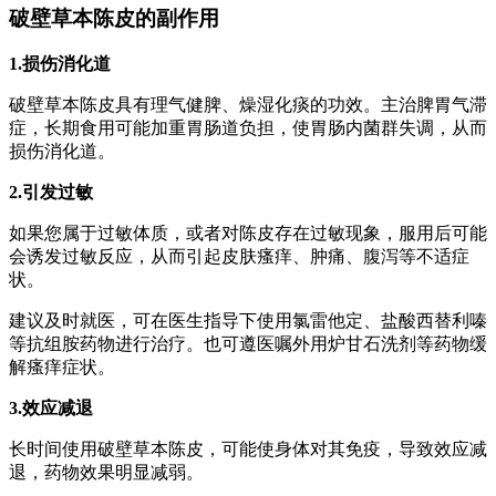
破壁草本陈皮的副作用
1.损伤消化道
破壁草本陈皮具有理气健脾、燥湿化痰的功效。主治脾胃气滞
症，长期食用可能加重胃肠道负担，使胃肠内菌群失调，从而
损伤消化道。
2.引发过敏
如果您属于过敏体质，或者对陈皮存在过敏现象，服用后可能
会诱发过敏反应，从而引起皮肤瘙痒、肿痛、腹泻等不适症
状。
建议及时就医，可在医生指导下使用氯雷他定、盐酸西替利嗪
等抗组胺药物进行治疗。也可遵医嘱外用炉甘石洗剂等药物缓
解瘙痒症状。
3.效应减退
长时间使用破壁草本陈皮，可能使身体对其免疫，导致效应减
退，药物效果明显减弱。