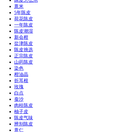
陈皮怎么泡
薏米
5年陈皮
荷花陈皮
一年陈皮
陈皮潮湿
新会柑
盐津陈皮
陈皮挑选
正宗陈皮
山药陈皮
染色
柑油晶
折耳根
玫瑰
白点
蚕沙
肉桂陈皮
柚子皮
陈皮气味
辨别陈皮
薏仁