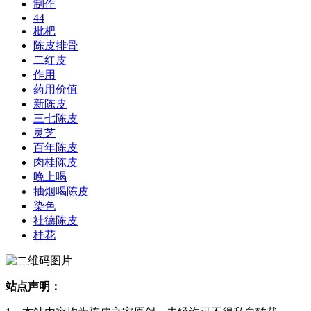
制作
44
枇杷
陈皮排骨
二红皮
作用
药用价值
新陈皮
三七陈皮
灵芝
百年陈皮
肉桂陈皮
晚上喝
抽烟喝陈皮
染色
社德陈皮
桂花
站点声明：