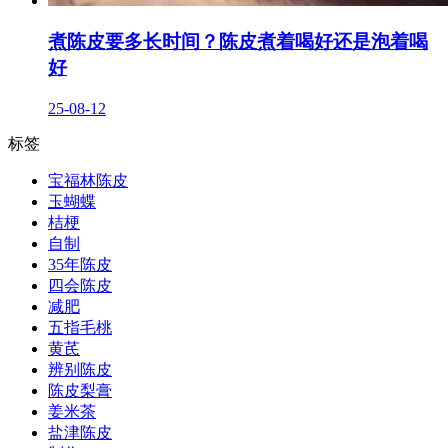
煮陈皮要多长时间？陈皮煮着喝好还是泡着喝
好
25-08-12
标签
宝福林陈皮
玉蝴蝶
桔梗
自制
35年陈皮
四会陈皮
减肥
五指毛桃
黄芪
辨别陈皮
陈皮梨膏
姜米茶
盐津陈皮