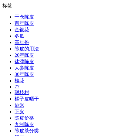
标签
干仓陈皮
百年陈皮
金银花
冬瓜
高年份
陈皮的用法
20年陈皮
盐津陈皮
人参陈皮
30年陈皮
桂花
77
驳枝柑
橘子皮晒干
炒米
下火
陈皮价格
九制陈皮
陈皮茶分类