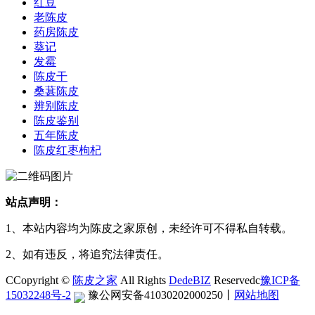
红豆
老陈皮
药房陈皮
葵记
发霉
陈皮干
桑葚陈皮
辨别陈皮
陈皮鉴别
五年陈皮
陈皮红枣枸杞
站点声明：
1、本站内容均为陈皮之家原创，未经许可不得私自转载。
2、如有违反，将追究法律责任。
CCopyright ©
陈皮之家
All Rights
DedeBIZ
Reservedc
豫ICP备
15032248号-2
豫公网安备41030202000250
丨
网站地图