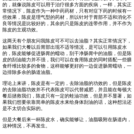
的，就像说陈皮可以用于治疗很多方面的疾病，一样，其实正
常情况下，陈皮作为一种中药药材，只有对症下药的时候有一
些效果，陈皮是理气型的药材，所以针对于胃部不适和消化不
良等情况是比较好的，其余的只是陈皮的连带作用，并不作为
陈皮的主观功效。
这两天有个朋友问我陈皮可不可以去油脂？其实正常情况下，
如果我们大餐以后胃部出现不适等情况，是可以引用陈皮水
的，陈皮能够促进肠胃的蠕动，刮干净肠胃中的油脂，但是陈
皮的刮油能力并不强，我们可以在食用陈皮的同时搭配一些膳
食纤维比较多的食物，这样能够更好的一边促进肠胃蠕动，一
边排除多余的肠道油脂。
理论上来讲，陈皮是有一定的，去除油脂的功效的，但是陈皮
的去除油脂功效并不代表陈皮可以代替减肥，并且能在每顿大
餐后拯救我们，陈皮只有一定的蛙油功效，但是并不显著，如
果我们想要依靠简单的陈皮水来给身体刮油的话，这种想法还
是不太切合实际的。
但是大餐后来一杯陈皮水，确实能够让，油脂吸附在肠道内，
这种情况，不再发生。