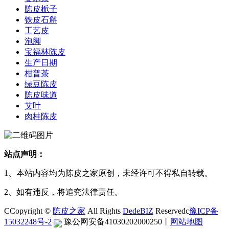
陈皮栀子
铁皮石斛
工艺皮
泡脚
宝福林陈皮
生产日期
柑普茶
绿豆陈皮
陈皮味道
艾叶
肉桂陈皮
站点声明：
1、本站内容均为陈皮之家原创，未经许可不得私自转载。
2、如有违反，将追究法律责任。
CCopyright ©
陈皮之家
All Rights
DedeBIZ
Reservedc
豫ICP备
15032248号-2
豫公网安备41030202000250
丨
网站地图