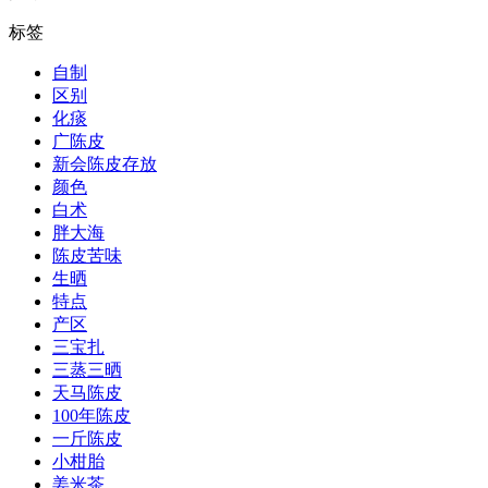
标签
自制
区别
化痰
广陈皮
新会陈皮存放
颜色
白术
胖大海
陈皮苦味
生晒
特点
产区
三宝扎
三蒸三晒
天马陈皮
100年陈皮
一斤陈皮
小柑胎
姜米茶