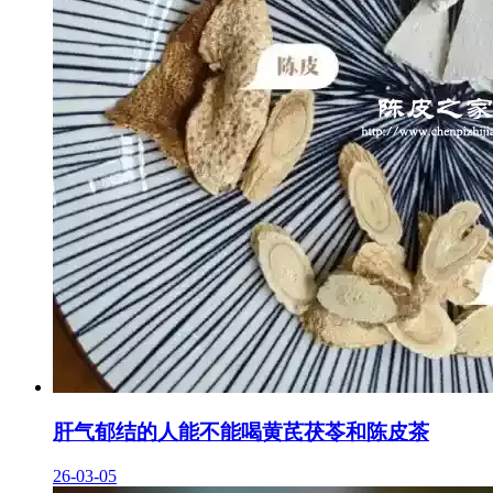
肝气郁结的人能不能喝黄芪茯苓和陈皮茶
26-03-05