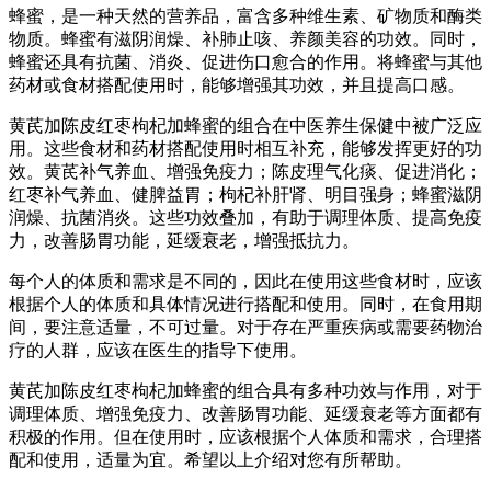
蜂蜜，是一种天然的营养品，富含多种维生素、矿物质和酶类
物质。蜂蜜有滋阴润燥、补肺止咳、养颜美容的功效。同时，
蜂蜜还具有抗菌、消炎、促进伤口愈合的作用。将蜂蜜与其他
药材或食材搭配使用时，能够增强其功效，并且提高口感。
黄芪加陈皮红枣枸杞加蜂蜜的组合在中医养生保健中被广泛应
用。这些食材和药材搭配使用时相互补充，能够发挥更好的功
效。黄芪补气养血、增强免疫力；陈皮理气化痰、促进消化；
红枣补气养血、健脾益胃；枸杞补肝肾、明目强身；蜂蜜滋阴
润燥、抗菌消炎。这些功效叠加，有助于调理体质、提高免疫
力，改善肠胃功能，延缓衰老，增强抵抗力。
每个人的体质和需求是不同的，因此在使用这些食材时，应该
根据个人的体质和具体情况进行搭配和使用。同时，在食用期
间，要注意适量，不可过量。对于存在严重疾病或需要药物治
疗的人群，应该在医生的指导下使用。
黄芪加陈皮红枣枸杞加蜂蜜的组合具有多种功效与作用，对于
调理体质、增强免疫力、改善肠胃功能、延缓衰老等方面都有
积极的作用。但在使用时，应该根据个人体质和需求，合理搭
配和使用，适量为宜。希望以上介绍对您有所帮助。