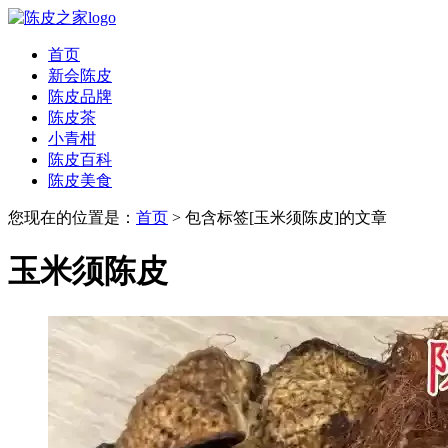
首页
新会陈皮
陈皮品牌
陈皮茶
小青柑
陈皮百科
陈皮美食
您现在的位置是：
首页
> 包含标签[玉米须陈皮]的文章
玉米须陈皮