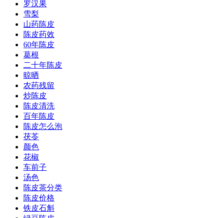
罗汉果
雪梨
山药陈皮
陈皮药效
60年陈皮
葛根
二十年陈皮
晾晒
农药残留
炒陈皮
陈皮清洗
百年陈皮
陈皮怎么泡
茯苓
颜色
花椒
车前子
汤色
陈皮茶分类
陈皮价格
铁皮石斛