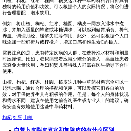
山楂、枸杞、红枣、桂圆、橘皮这几种中草药材料各自都具有
独特的药用价值和功效。可以根据个人的实际情况，将它们进
行合理搭配，泡水饮用。
例如，将山楂、枸杞、红枣、桂圆、橘皮一同放入沸水中煮
沸，并加入适量的蜂蜜或冰糖调味，可以起到健胃消食、补气
养血、调理月经、缓解失眠等作用。此外，还可以根据个人口
味添加一些鲜橙片或柠檬片，增加口感和维生素C的摄入。
需要注意的是，患有特定疾病的人群，在选择泡水材料和剂量
时应谨慎。比如，糖尿病患者应减少糖分的摄入，高血压患者
应避免大量饮用，孕妇和婴儿等特殊人群需在医生指导下合理
使用。
山楂、枸杞、红枣、桂圆、橘皮这几种中草药材料完全可以一
起泡水喝，通过合理的搭配和使用，可以发挥它们各自的功
效，对于保健养生具有积极的作用。但是，每个人的身体状况
和需求不同，建议在使用之前咨询医生或专业人士的建议，确
保安全有效地使用这些中草药材料。
枸杞
红枣
山楂
白萝卜皮梨皮煮水和加陈皮的有什么区别