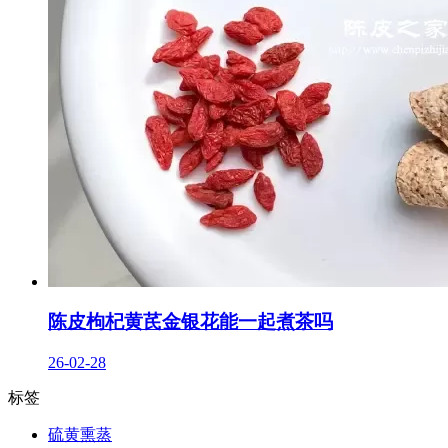
陈皮枸杞黄芪金银花能一起煮茶吗
26-02-28
标签
硫黄熏蒸