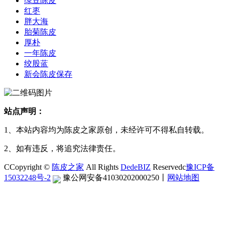
绿豆陈皮
红枣
胖大海
胎菊陈皮
厚朴
一年陈皮
绞股蓝
新会陈皮保存
站点声明：
1、本站内容均为陈皮之家原创，未经许可不得私自转载。
2、如有违反，将追究法律责任。
CCopyright ©
陈皮之家
All Rights
DedeBIZ
Reservedc
豫ICP备
15032248号-2
豫公网安备41030202000250
丨
网站地图