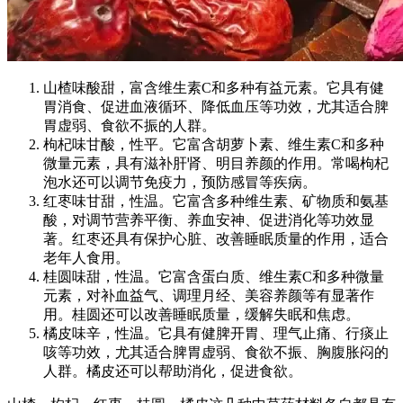
山楂味酸甜，富含维生素C和多种有益元素。它具有健
胃消食、促进血液循环、降低血压等功效，尤其适合脾
胃虚弱、食欲不振的人群。
枸杞味甘酸，性平。它富含胡萝卜素、维生素C和多种
微量元素，具有滋补肝肾、明目养颜的作用。常喝枸杞
泡水还可以调节免疫力，预防感冒等疾病。
红枣味甘甜，性温。它富含多种维生素、矿物质和氨基
酸，对调节营养平衡、养血安神、促进消化等功效显
著。红枣还具有保护心脏、改善睡眠质量的作用，适合
老年人食用。
桂圆味甜，性温。它富含蛋白质、维生素C和多种微量
元素，对补血益气、调理月经、美容养颜等有显著作
用。桂圆还可以改善睡眠质量，缓解失眠和焦虑。
橘皮味辛，性温。它具有健脾开胃、理气止痛、行痰止
咳等功效，尤其适合脾胃虚弱、食欲不振、胸腹胀闷的
人群。橘皮还可以帮助消化，促进食欲。