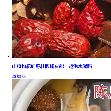
山楂枸杞红枣桂圆橘皮能一起泡水喝吗
26-03-06