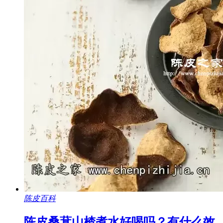
陈皮百科
陈皮桑葚山楂煮水好喝吗？有什么效