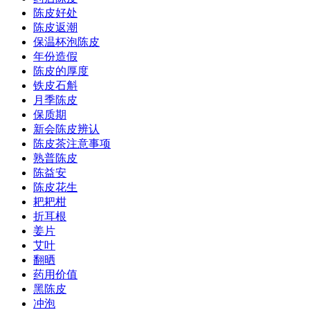
陈皮好处
陈皮返潮
保温杯泡陈皮
年份造假
陈皮的厚度
铁皮石斛
月季陈皮
保质期
新会陈皮辨认
陈皮茶注意事项
熟普陈皮
陈益安
陈皮花生
耙耙柑
折耳根
姜片
艾叶
翻晒
药用价值
黑陈皮
冲泡