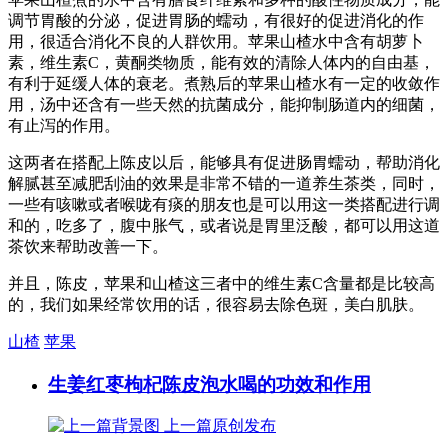
调节胃酸的分泌，促进胃肠的蠕动，有很好的促进消化的作
用，很适合消化不良的人群饮用。苹果山楂水中含有胡萝卜
素，维生素C，黄酮类物质，能有效的清除人体内的自由基，
有利于延缓人体的衰老。煮熟后的苹果山楂水有一定的收敛作
用，汤中还含有一些天然的抗菌成分，能抑制肠道内的细菌，
有止泻的作用。
这两者在搭配上陈皮以后，能够具有促进肠胃蠕动，帮助消化
解腻甚至减肥刮油的效果是非常不错的一道养生茶类，同时，
一些有咳嗽或者喉咙有痰的朋友也是可以用这一类搭配进行调
和的，吃多了，腹中胀气，或者说是胃里泛酸，都可以用这道
茶饮来帮助改善一下。
并且，陈皮，苹果和山楂这三者中的维生素C含量都是比较高
的，我们如果经常饮用的话，很容易去除色斑，美白肌肤。
山楂
苹果
生姜红枣枸杞陈皮泡水喝的功效和作用
上一篇
原创发布