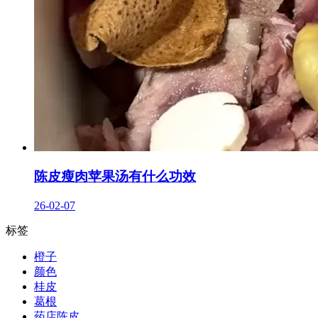
陈皮瘦肉苹果汤有什么功效
26-02-07
标签
橙子
颜色
桂皮
葛根
药店陈皮