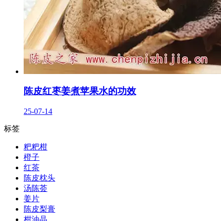
陈皮红枣姜煮苹果水的功效
25-07-14
标签
粑粑柑
橙子
红茶
陈皮枕头
汤陈荟
姜片
陈皮梨膏
柑油晶