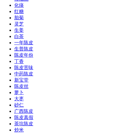
化痰
红糖
胎菊
灵芝
生姜
白茶
一年陈皮
生普陈皮
陈皮年份
丁香
陈皮苦味
中药陈皮
新宝堂
陈皮丝
萝卜
大枣
砂仁
广西陈皮
陈皮真假
茶坑陈皮
炒米