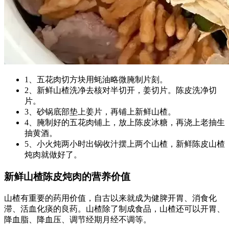
1、五花肉切方块用蚝油略微腌制片刻。
2、新鲜山楂洗净去核对半切开，姜切片。陈皮洗净切
片。
3、砂锅底部垫上姜片，再铺上新鲜山楂。
4、腌制好的五花肉铺上，放上陈皮冰糖，再浇上老抽生
抽黄酒。
5、小火炖两小时出锅收汁摆上两个山楂，新鲜陈皮山楂
炖肉就做好了。
新鲜山楂陈皮炖肉的营养价值
山楂有重要的药用价值，自古以来就成为健脾开胃、消食化
滞、活血化痰的良药。山楂除了制成食品，山楂还可以开胃、
降血脂、降血压、调节经期月经不调等。