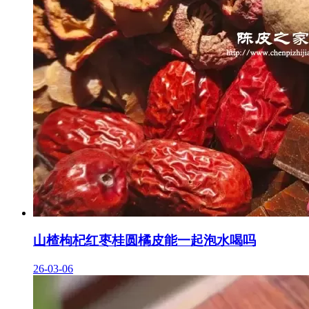
山楂枸杞红枣桂圆橘皮能一起泡水喝吗
26-03-06