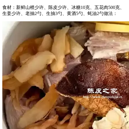
食材：新鲜山楂少许、陈皮少许、冰糖10克、五花肉500克、
生姜少许、老抽2勺、生抽3勺、黄酒5勺、蚝油2勺做法：