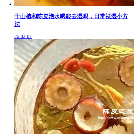
干山楂和陈皮泡水喝能去湿吗，日常祛湿小方
法
26-02-07