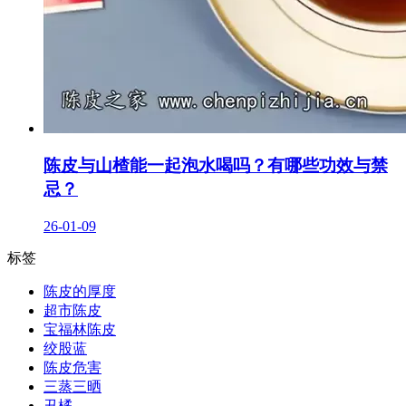
陈皮与山楂能一起泡水喝吗？有哪些功效与禁
忌？
26-01-09
标签
陈皮的厚度
超市陈皮
宝福林陈皮
绞股蓝
陈皮危害
三蒸三晒
丑橘