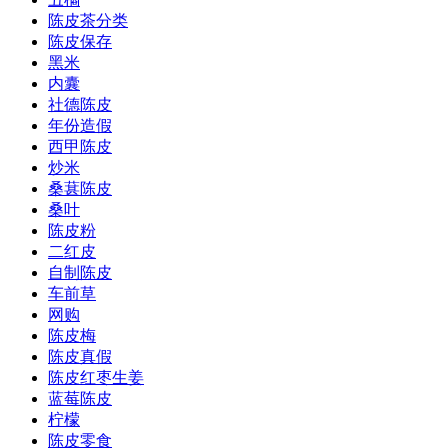
陈皮茶分类
陈皮保存
黑米
内囊
社德陈皮
年份造假
西甲陈皮
炒米
桑葚陈皮
桑叶
陈皮粉
二红皮
自制陈皮
车前草
网购
陈皮梅
陈皮真假
陈皮红枣生姜
蓝莓陈皮
柠檬
陈皮零食