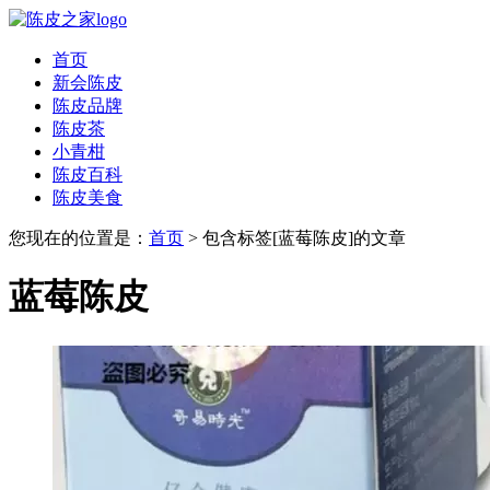
首页
新会陈皮
陈皮品牌
陈皮茶
小青柑
陈皮百科
陈皮美食
您现在的位置是：
首页
> 包含标签[蓝莓陈皮]的文章
蓝莓陈皮