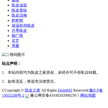
葛根
陈皮油室
陈皮香味
陈皮话梅
粑粑柑
保温杯泡陈皮
月季陈皮
御广陈
灵芝
用量
站点声明：
1、本站内容均为陈皮之家原创，未经许可不得私自转载。
2、如有违反，将追究法律责任。
CCopyright ©
陈皮之家
All Rights
DedeBIZ
Reservedc
豫ICP备
15032248号-2
豫公网安备41030202000250
丨
网站地图