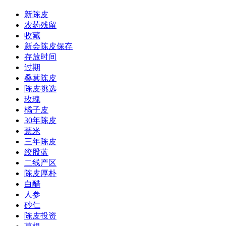
新陈皮
农药残留
收藏
新会陈皮保存
存放时间
过期
桑葚陈皮
陈皮挑选
玫瑰
橘子皮
30年陈皮
薏米
三年陈皮
绞股蓝
二线产区
陈皮厚朴
白醋
人参
砂仁
陈皮投资