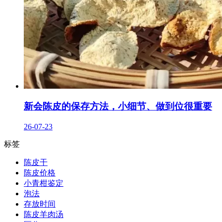
新会陈皮的保存方法，小细节、做到位很重要
26-07-23
标签
陈皮干
陈皮价格
小青柑鉴定
泡法
存放时间
陈皮羊肉汤