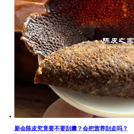
新会陈皮究竟要不要刮囊？会把营养刮走吗？