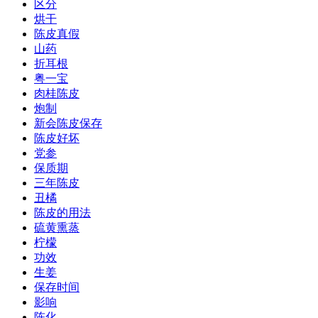
区分
烘干
陈皮真假
山药
折耳根
粤一宝
肉桂陈皮
炮制
新会陈皮保存
陈皮好坏
党参
保质期
三年陈皮
丑橘
陈皮的用法
硫黄熏蒸
柠檬
功效
生姜
保存时间
影响
陈化