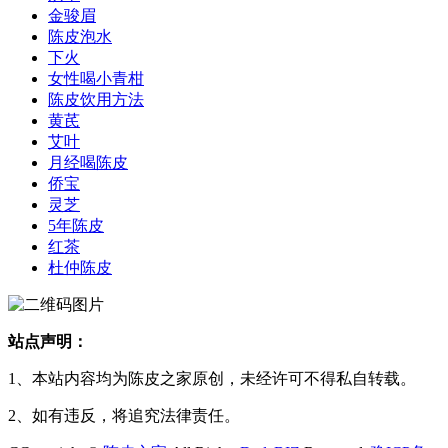
金骏眉
陈皮泡水
下火
女性喝小青柑
陈皮饮用方法
黄芪
艾叶
月经喝陈皮
侨宝
灵芝
5年陈皮
红茶
杜仲陈皮
站点声明：
1、本站内容均为陈皮之家原创，未经许可不得私自转载。
2、如有违反，将追究法律责任。