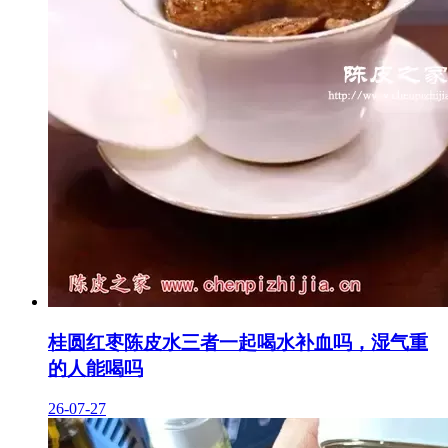
桂圆红枣陈皮水三者一起喝水补血吗，湿气重
的人能喝吗
26-07-27