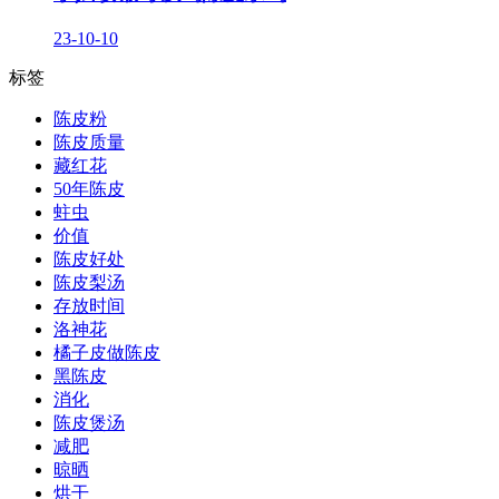
23-10-10
标签
陈皮粉
陈皮质量
藏红花
50年陈皮
蛀虫
价值
陈皮好处
陈皮梨汤
存放时间
洛神花
橘子皮做陈皮
黑陈皮
消化
陈皮煲汤
减肥
晾晒
烘干