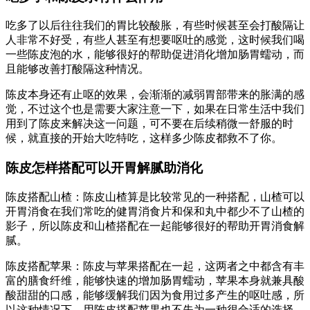
吃多了以后往往我们的胃比较酸胀，有些时候甚至会打酸隔让
人非常不好受，有些人甚至有想要呕吐的感觉，这时候我们喝
一些陈皮泡的水，能够很好的帮助促进消化增加肠胃蠕动，而
且能够改善打酸隔这种情况。
陈皮本身还有止呕的效果，会渐渐的减弱胃部带来的胀满的感
觉，不过这个也是需要大家注意一下，如果在日常生活中我们
用到了陈皮来解决这一问题，可不要在后续稍微一舒服的时
候，就直接的开始大吃特吃，这样多少陈皮都救不了你。
陈皮怎样搭配可以开胃解腻助消化
陈皮搭配山楂：陈皮山楂算是比较常见的一种搭配，山楂可以
开胃消食在我们常吃的健胃消食片和保和丸中都少不了山楂的
影子，所以陈皮和山楂搭配在一起能够很好的帮助开胃消食解
腻。
陈皮搭配苹果：陈皮与苹果搭配在一起，这两者之中都含有丰
富的膳食纤维，能够快速的增加肠胃蠕动，苹果本身就兼具酸
酸甜甜的口感，能够缓解我们因为食用过多产生的呕吐感，所
以这种情况下，用陈皮搭配苹果也不失为一种很合适的选择。