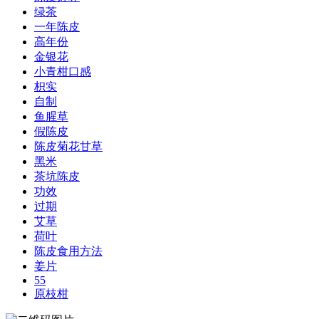
绿茶
一年陈皮
高年份
金银花
小青柑口感
枳实
自制
鱼腥草
假陈皮
陈皮菊花甘草
黑米
茶坑陈皮
功效
过期
艾草
荷叶
陈皮食用方法
姜片
55
原枝柑