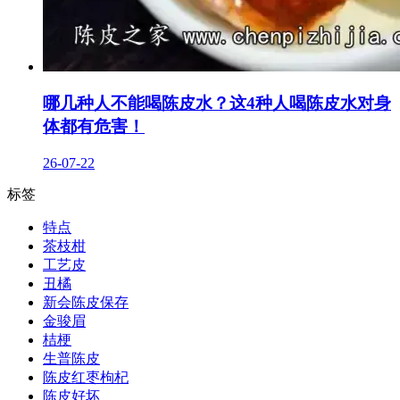
哪几种人不能喝陈皮水？这4种人喝陈皮水对身
体都有危害！
26-07-22
标签
特点
茶枝柑
工艺皮
丑橘
新会陈皮保存
金骏眉
桔梗
生普陈皮
陈皮红枣枸杞
陈皮好坏