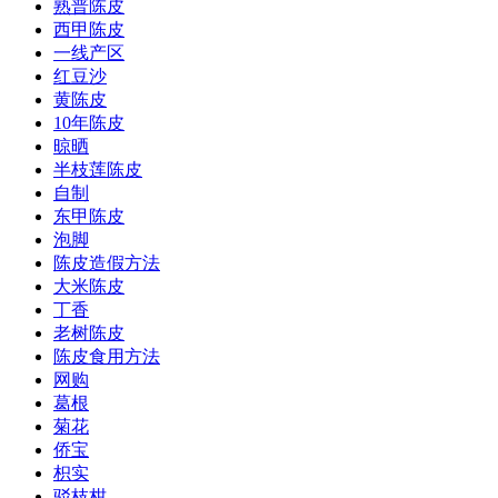
熟普陈皮
西甲陈皮
一线产区
红豆沙
黄陈皮
10年陈皮
晾晒
半枝莲陈皮
自制
东甲陈皮
泡脚
陈皮造假方法
大米陈皮
丁香
老树陈皮
陈皮食用方法
网购
葛根
菊花
侨宝
枳实
驳枝柑