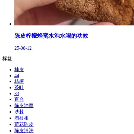
陈皮柠檬蜂蜜水泡水喝的功效
25-08-12
标签
桂皮
44
桔梗
茶叶
33
百合
陈皮油室
沙棘
圈枝柑
荷花陈皮
陈皮清洗