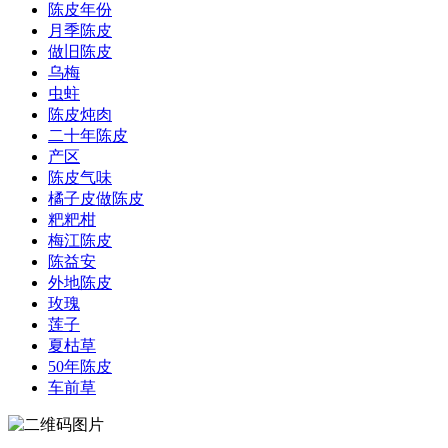
陈皮年份
月季陈皮
做旧陈皮
乌梅
虫蛀
陈皮炖肉
二十年陈皮
产区
陈皮气味
橘子皮做陈皮
粑粑柑
梅江陈皮
陈益安
外地陈皮
玫瑰
莲子
夏枯草
50年陈皮
车前草