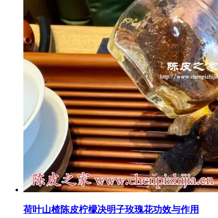
荷叶山楂陈皮柠檬决明子玫瑰花功效与作用