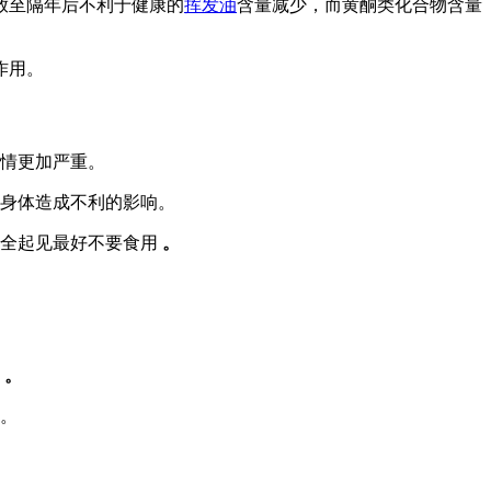
放至隔年后不利于健康的
挥发油
含量减少，而黄酮类化合物含量
作用。
病情更加严重。
对身体造成不利的影响。
安全起见最好不要食用
。
压
。
。