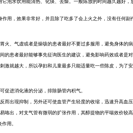
用它泡水饮用能清热、化痰、去燥。一般陈放的时间越久越好，
身作用，效果非常好，并且除了吃多了会上火之外，没有任何副
现胃火、气虚或者是燥咳的患者最好不要过多服用，避免身体的
期间的患者最好能够事先征询医生的建议，避免影响药效或者是
说刺激就越大，所以孕妇和儿童最多只能适量吃一些陈皮，为了
可促进消化液的分泌，排除肠管内积气。
时反而出现抑制，另外还可使血管产生轻度的收缩，迅速升高血
易咯出，对支气管有微弱的扩张作用，其醇提物的平喘效价较高
炎作用。