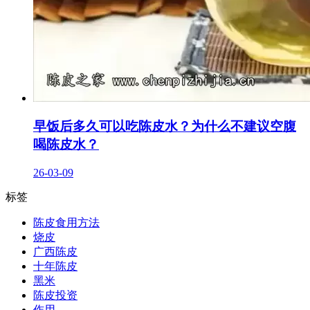
早饭后多久可以吃陈皮水？为什么不建议空腹
喝陈皮水？
26-03-09
标签
陈皮食用方法
烧皮
广西陈皮
十年陈皮
黑米
陈皮投资
作用