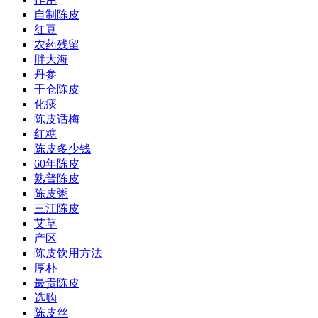
自制陈皮
红豆
农药残留
胖大海
丹参
干仓陈皮
化痰
陈皮话梅
红糖
陈皮多少钱
60年陈皮
熟普陈皮
陈皮粥
三江陈皮
艾草
产区
陈皮饮用方法
厚朴
最贵陈皮
选购
陈皮丝