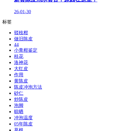
26-01-30
标签
驳枝柑
做旧陈皮
44
小青柑鉴定
桂花
洛神花
大红皮
作用
黄陈皮
陈皮冲泡方法
砂仁
炒陈皮
泡脚
晾晒
冲泡温度
05年陈皮
葛根