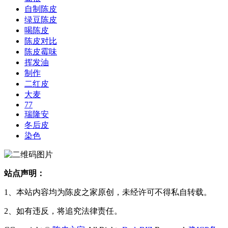
自制陈皮
绿豆陈皮
喝陈皮
陈皮对比
陈皮霉味
挥发油
制作
二红皮
大麦
77
瑞隆安
冬后皮
染色
站点声明：
1、本站内容均为陈皮之家原创，未经许可不得私自转载。
2、如有违反，将追究法律责任。