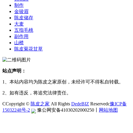
制作
金骏眉
陈皮储存
大麦
五指毛桃
副作用
山楂
陈皮菊花甘草
站点声明：
1、本站内容均为陈皮之家原创，未经许可不得私自转载。
2、如有违反，将追究法律责任。
CCopyright ©
陈皮之家
All Rights
DedeBIZ
Reservedc
豫ICP备
15032248号-2
豫公网安备41030202000250
丨
网站地图