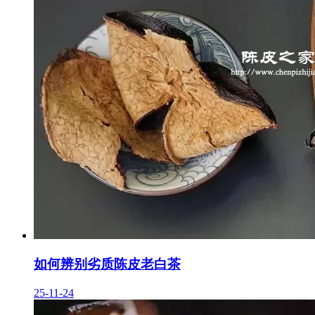
如何辨别劣质陈皮老白茶
25-11-24