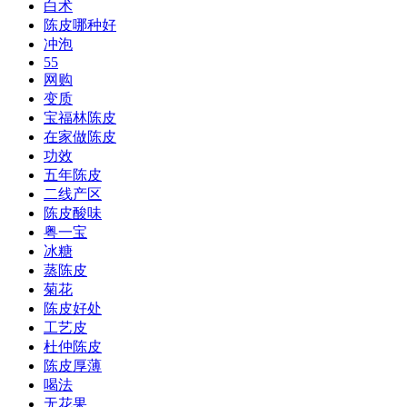
白术
陈皮哪种好
冲泡
55
网购
变质
宝福林陈皮
在家做陈皮
功效
五年陈皮
二线产区
陈皮酸味
粤一宝
冰糖
蒸陈皮
菊花
陈皮好处
工艺皮
杜仲陈皮
陈皮厚薄
喝法
无花果