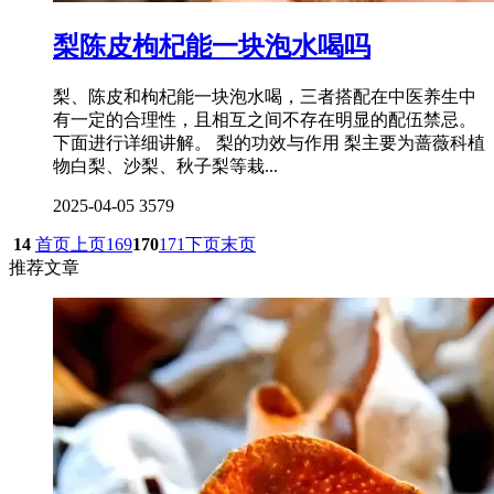
梨陈皮枸杞能一块泡水喝吗
梨、陈皮和枸杞能一块泡水喝，三者搭配在中医养生中
有一定的合理性，且相互之间不存在明显的配伍禁忌。
下面进行详细讲解。 梨的功效与作用 梨主要为蔷薇科植
物白梨、沙梨、秋子梨等栽...
2025-04-05
3579
14
首页
上页
169
170
171
下页
末页
推荐文章