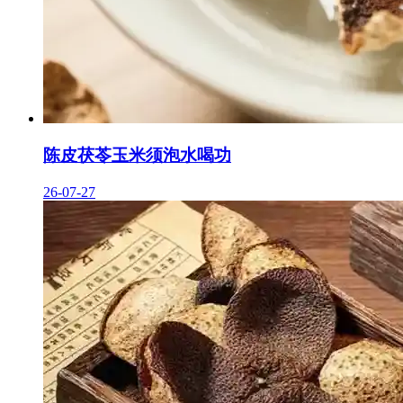
陈皮茯苓玉米须泡水喝功
26-07-27