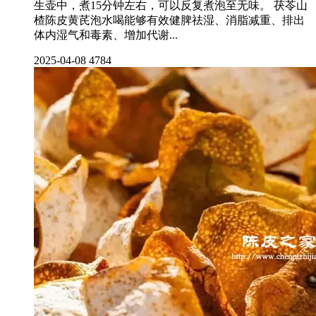
生壶中，煮15分钟左右，可以反复煮泡至无味。 茯苓山
楂陈皮黄芪泡水喝能够有效健脾祛湿、消脂减重、排出
体内湿气和毒素、增加代谢...
2025-04-08
4784