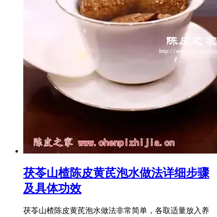
茯苓山楂陈皮黄芪泡水做法详细步骤
及具体功效
茯苓山楂陈皮黄芪泡水做法非常简单，各取适量放入养