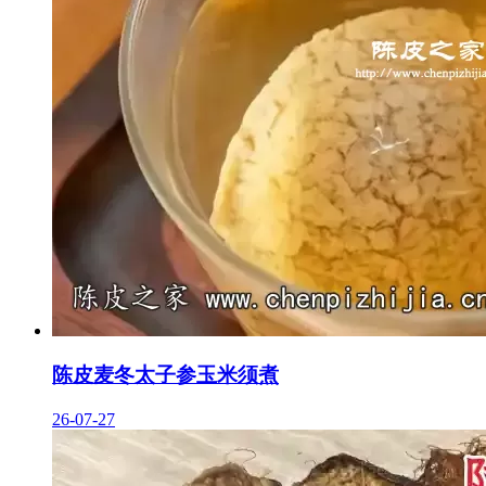
陈皮麦冬太子参玉米须煮
26-07-27