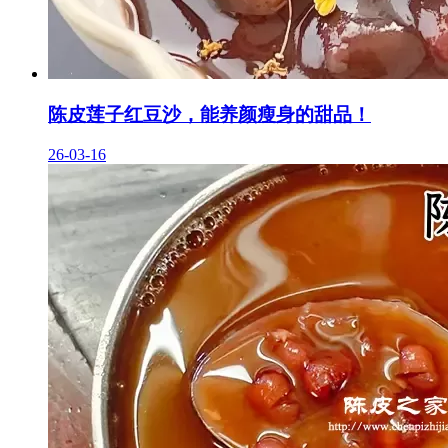
陈皮莲子红豆沙，能养颜瘦身的甜品！
26-03-16