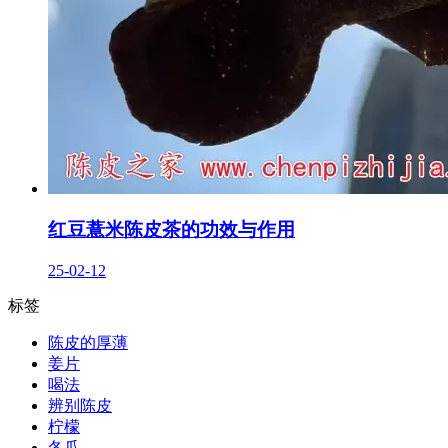
红豆薏米陈皮茶的功效与作用
25-02-12
标签
陈皮的厚薄
姜片
喝法
辨别陈皮
柠檬
冬瓜