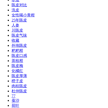
陈皮对比
洗皮
女性喝小青柑
25年陈皮
人参
川陈皮
陈皮气味
收藏
外地陈皮
粑粑柑
陈皮口感
茶枝柑
陈皮梅
化橘红
陈皮厚薄
橙子皮
肉桂陈皮
杜仲陈皮
77
蚕沙
荷叶