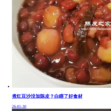
煮红豆沙没加陈皮？白瞎了好食材
26-01-30