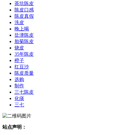
茶坑陈皮
陈皮口感
陈皮真假
洗皮
晚上喝
盐津陈皮
胎菊陈皮
烧皮
35年陈皮
橙子
红豆沙
陈皮质量
选购
制作
三七陈皮
化痰
三七
站点声明：