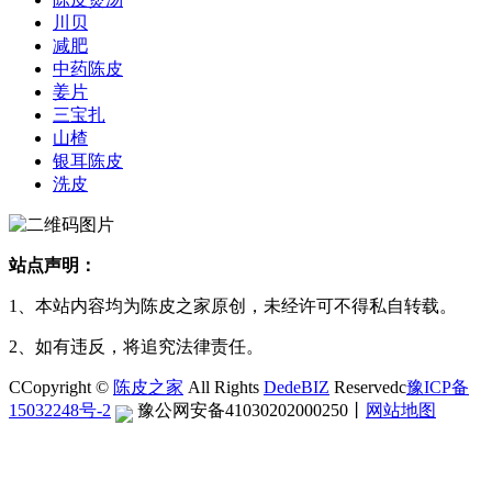
川贝
减肥
中药陈皮
姜片
三宝扎
山楂
银耳陈皮
洗皮
站点声明：
1、本站内容均为陈皮之家原创，未经许可不得私自转载。
2、如有违反，将追究法律责任。
CCopyright ©
陈皮之家
All Rights
DedeBIZ
Reservedc
豫ICP备
15032248号-2
豫公网安备41030202000250
丨
网站地图