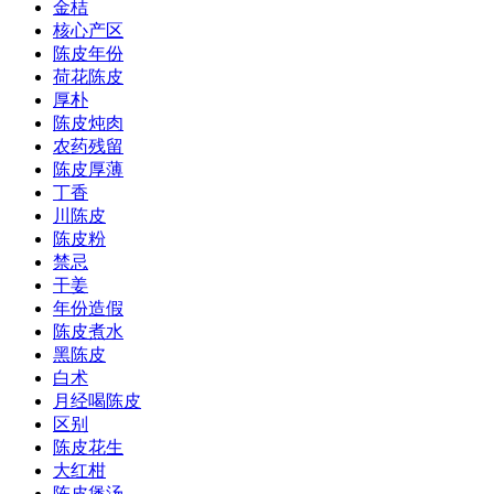
金桔
核心产区
陈皮年份
荷花陈皮
厚朴
陈皮炖肉
农药残留
陈皮厚薄
丁香
川陈皮
陈皮粉
禁忌
干姜
年份造假
陈皮煮水
黑陈皮
白术
月经喝陈皮
区别
陈皮花生
大红柑
陈皮煲汤