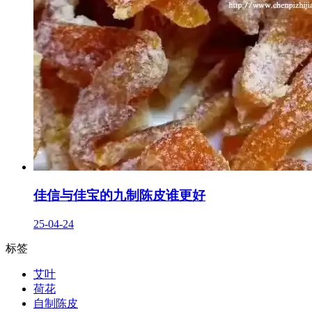
佳信与佳宝的九制陈皮谁更好
25-04-24
标签
艾叶
荷花
自制陈皮