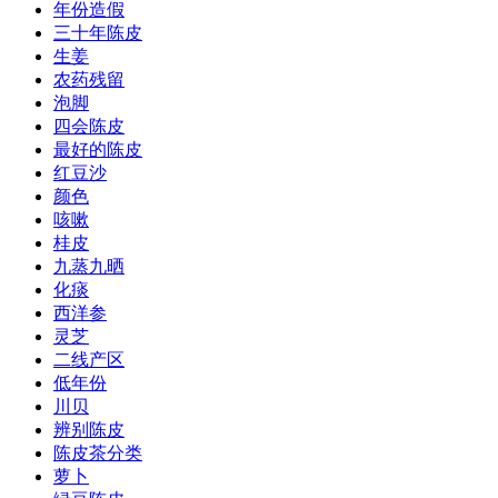
年份造假
三十年陈皮
生姜
农药残留
泡脚
四会陈皮
最好的陈皮
红豆沙
颜色
咳嗽
桂皮
九蒸九晒
化痰
西洋参
灵芝
二线产区
低年份
川贝
辨别陈皮
陈皮茶分类
萝卜