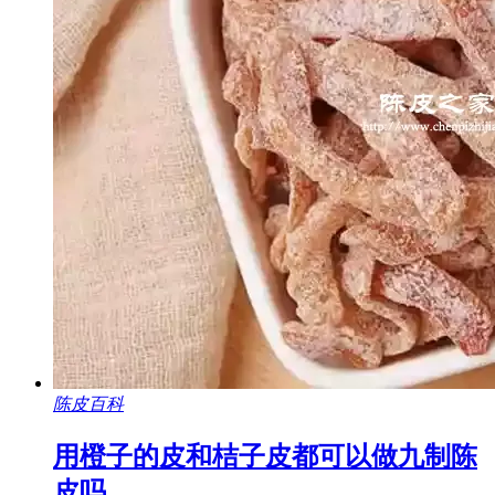
陈皮百科
用橙子的皮和桔子皮都可以做九制陈
皮吗