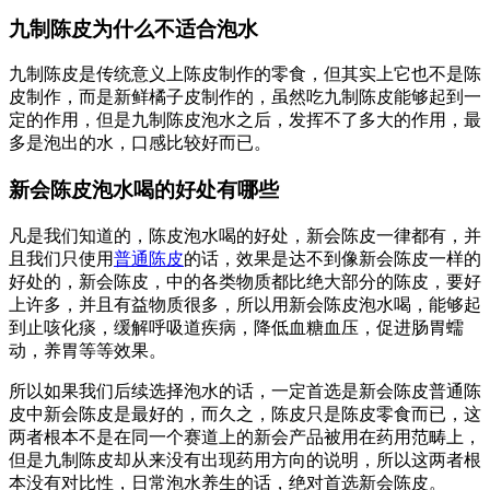
九制陈皮为什么不适合泡水
九制陈皮是传统意义上陈皮制作的零食，但其实上它也不是陈
皮制作，而是新鲜橘子皮制作的，虽然吃九制陈皮能够起到一
定的作用，但是九制陈皮泡水之后，发挥不了多大的作用，最
多是泡出的水，口感比较好而已。
新会陈皮泡水喝的好处有哪些
凡是我们知道的，陈皮泡水喝的好处，新会陈皮一律都有，并
且我们只使用
普通陈皮
的话，效果是达不到像新会陈皮一样的
好处的，新会陈皮，中的各类物质都比绝大部分的陈皮，要好
上许多，并且有益物质很多，所以用新会陈皮泡水喝，能够起
到止咳化痰，缓解呼吸道疾病，降低血糖血压，促进肠胃蠕
动，养胃等等效果。
所以如果我们后续选择泡水的话，一定首选是新会陈皮普通陈
皮中新会陈皮是最好的，而久之，陈皮只是陈皮零食而已，这
两者根本不是在同一个赛道上的新会产品被用在药用范畴上，
但是九制陈皮却从来没有出现药用方向的说明，所以这两者根
本没有对比性，日常泡水养生的话，绝对首选新会陈皮。