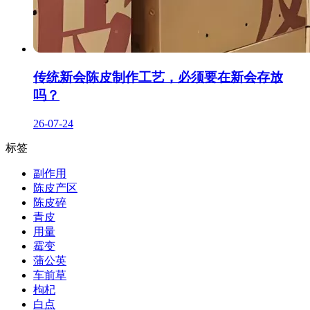
传统新会陈皮制作工艺，必须要在新会存放
吗？
26-07-24
标签
副作用
陈皮产区
陈皮碎
青皮
用量
霉变
蒲公英
车前草
枸杞
白点