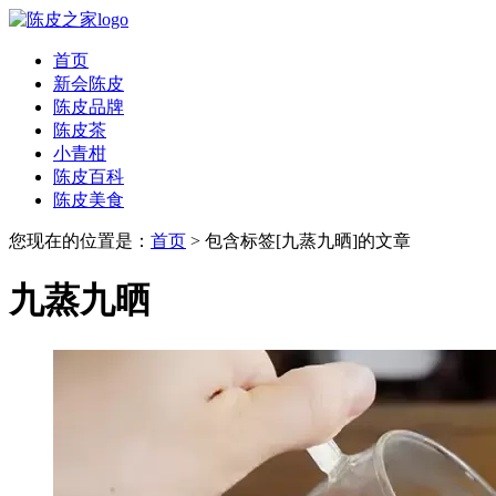
首页
新会陈皮
陈皮品牌
陈皮茶
小青柑
陈皮百科
陈皮美食
您现在的位置是：
首页
> 包含标签[九蒸九晒]的文章
九蒸九晒