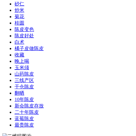
砂仁
炒米
菊花
桂圆
陈皮变色
陈皮好处
白术
橘子皮做陈皮
收藏
晚上喝
玉米须
山药陈皮
三线产区
干仓陈皮
翻晒
10年陈皮
新会陈皮存放
二十年陈皮
蓝莓陈皮
最贵陈皮