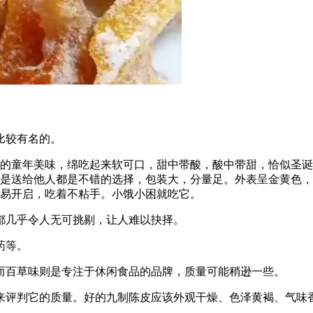
比较有名的。
心中的童年美味，绵吃起来软可口，甜中带酸，酸中带甜，恰似圣
是送给他人都是不错的选择，包装大，分量足。外表呈金黄色，
易开启，吃着不粘手。小饿小困就吃它。
都几乎令人无可挑剔，让人难以抉择。
药等。
而百草味则是专注于休闲食品的品牌，质量可能稍逊一些。
来评判它的质量。好的九制陈皮应该外观干燥、色泽黄褐、气味