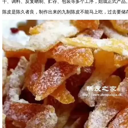
干、调料、反复晒制、贮存、包装等多个工序，始成正式产品。
陈皮是陈久者良，制作出来的九制陈皮不能马上吃，过去要储