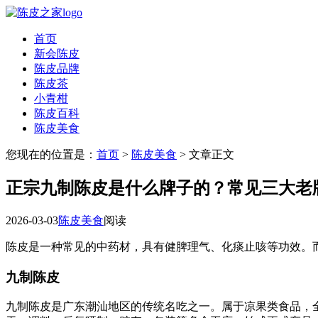
首页
新会陈皮
陈皮品牌
陈皮茶
小青柑
陈皮百科
陈皮美食
您现在的位置是：
首页
>
陈皮美食
> 文章正文
正宗九制陈皮是什么牌子的？常见三大老
2026-03-03
陈皮美食
阅读
陈皮是一种常见的中药材，具有健脾理气、化痰止咳等功效。
九制陈皮
九制陈皮是广东潮汕地区的传统名吃之一。属于凉果类食品，