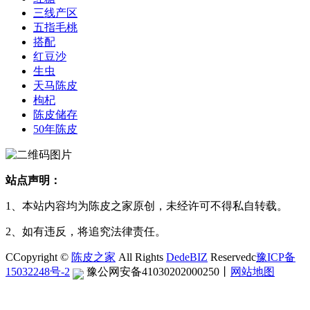
三线产区
五指毛桃
搭配
红豆沙
生虫
天马陈皮
枸杞
陈皮储存
50年陈皮
站点声明：
1、本站内容均为陈皮之家原创，未经许可不得私自转载。
2、如有违反，将追究法律责任。
CCopyright ©
陈皮之家
All Rights
DedeBIZ
Reservedc
豫ICP备
15032248号-2
豫公网安备41030202000250
丨
网站地图