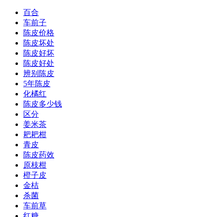
百合
车前子
陈皮价格
陈皮坏处
陈皮好坏
陈皮好处
辨别陈皮
5年陈皮
化橘红
陈皮多少钱
区分
姜米茶
耙耙柑
青皮
陈皮药效
原枝柑
橙子皮
金桔
杀菌
车前草
红糖