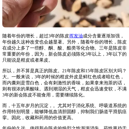
随着年份的增长，超过3年的陈皮
挥发油
成分含量逐渐加强，
年份越久这种改变也会越显著。另外，随着年份的增长，陈皮
在成分上多了一些醇、酮、酸、酯类等化合物。三年是陈皮非
常重要的年份，因为，新会陈皮必须陈化3年以上，3年以下的
只能说是柑皮或者果皮。
所以，并不算是真正的陈皮。21年陈皮和15年陈皮区别大吗？
大。一般来说，3年的时候的柑皮外皮是鲜红色或者暗红色，
而内囊则是雪白色，会有刺激性的香味，如果拿来泡茶的话，
则有很浓的果酸味。遇到潮湿的天气，柑皮会迅速变软，不满
3年的新会陈皮不能食用，需要继续陈化。
而，十五年岁月的沉淀，。尤其对于消化系统、呼吸道系统的
作用特别明显，能够降低血清胆固醇，抑制我们肠道平滑肌痉
挛。因此，收藏和药用的价值更高。
年份的久远，使得新会陈皮的燥烈之性渐渐消失，药性更趋于