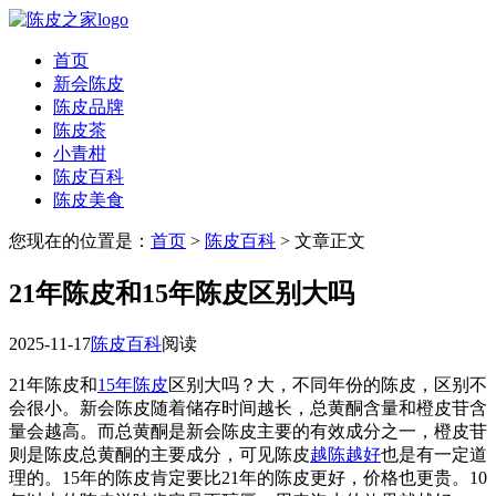
首页
新会陈皮
陈皮品牌
陈皮茶
小青柑
陈皮百科
陈皮美食
您现在的位置是：
首页
>
陈皮百科
> 文章正文
21年陈皮和15年陈皮区别大吗
2025-11-17
陈皮百科
阅读
21年陈皮和
15年陈皮
区别大吗？大，不同年份的陈皮，区别不
会很小。新会陈皮随着储存时间越长，总黄酮含量和橙皮苷含
量会越高。而总黄酮是新会陈皮主要的有效成分之一，橙皮苷
则是陈皮总黄酮的主要成分，可见陈皮
越陈越好
也是有一定道
理的。15年的陈皮肯定要比21年的陈皮更好，价格也更贵。10