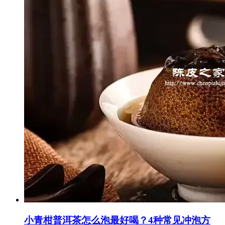
小青柑普洱茶怎么泡最好喝？4种常见冲泡方