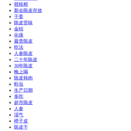
驳枝柑
新会陈皮存放
干姜
陈皮苦味
金桔
化痰
最贵陈皮
吃法
人参陈皮
二十年陈皮
30年陈皮
晚上喝
陈皮炖肉
蛀虫
生产日期
多吃
超市陈皮
人参
湿气
橙子皮
陈皮干