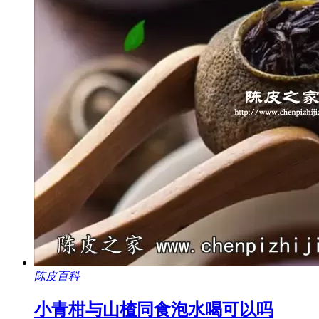
陈皮百科
小青柑与山楂同食泡水喝可以吗