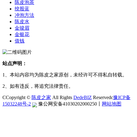
陈皮泡茶
绞股蓝
冲泡方法
陈皮水
金骏眉
金银花
值钱
站点声明：
1、本站内容均为陈皮之家原创，未经许可不得私自转载。
2、如有违反，将追究法律责任。
CCopyright ©
陈皮之家
All Rights
DedeBIZ
Reservedc
豫ICP备
15032248号-2
豫公网安备41030202000250
丨
网站地图